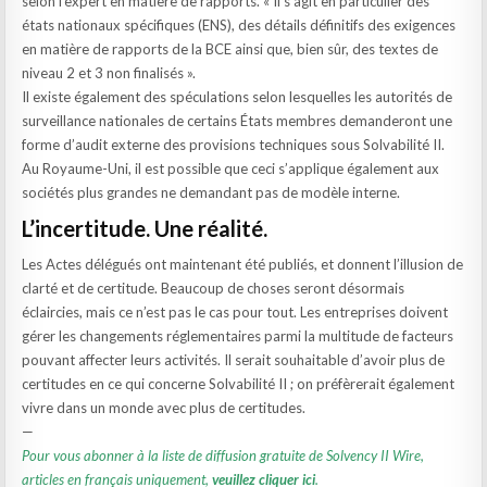
selon l’expert en matière de rapports. « Il s’agit en particulier des
états nationaux spécifiques (ENS), des détails définitifs des exigences
en matière de rapports de la BCE ainsi que, bien sûr, des textes de
niveau 2 et 3 non finalisés ».
Il existe également des spéculations selon lesquelles les autorités de
surveillance nationales de certains États membres demanderont une
forme d’audit externe des provisions techniques sous Solvabilité II.
Au Royaume-Uni, il est possible que ceci s’applique également aux
sociétés plus grandes ne demandant pas de modèle interne.
L’incertitude. Une réalité.
Les Actes délégués ont maintenant été publiés, et donnent l’illusion de
clarté et de certitude. Beaucoup de choses seront désormais
éclaircies, mais ce n’est pas le cas pour tout. Les entreprises doivent
gérer les changements réglementaires parmi la multitude de facteurs
pouvant affecter leurs activités. Il serait souhaitable d’avoir plus de
certitudes en ce qui concerne Solvabilité II ; on préfèrerait également
vivre dans un monde avec plus de certitudes.
—
Pour vous abonner à la liste de diffusion gratuite de Solvency II Wire,
articles en français uniquement,
veuillez cliquer ici
.