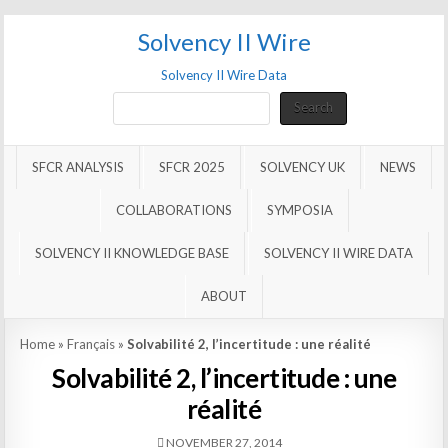
Solvency II Wire
Solvency II Wire Data
Search
Search
SFCR ANALYSIS
SFCR 2025
SOLVENCY UK
NEWS
COLLABORATIONS
SYMPOSIA
SOLVENCY II KNOWLEDGE BASE
SOLVENCY II WIRE DATA
ABOUT
Home
»
Français
»
Solvabilité 2, l’incertitude : une réalité
Solvabilité 2, l’incertitude : une
réalité
NOVEMBER 27, 2014