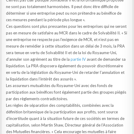
Cen’est pas clair puisque Solvabilité II et la loi britannique proposée
ne sont pas totalement harmonisées. Il peut donc être difficile de
déterminer si une entreprise peut ou non prétendre au bénéfice de
ces mesures pendant la période plus longue ».
Ces questions sont plus pressantes pour les entreprises qui ne seront
pas en mesure de satisfaire au MCR dans le cadre de Solvabilité II. « Si
une entreprise ne respecte pas l’exigence de MCR, et n’est pas en
mesure de remédier à cette situation dans un délai de 3 mois, la PRA
sera tenue en vertu de Solvabilité II et de la loi du Royaume-Uni,
d’annuler son agrément au titre de la
partie IV
avant de demander sa
liquidation. La PRA disposera également du pouvoir discrétionnaire
en vertu de la législation du Royaume-Uni de retarder l’annulation et
la liquidation dans l’intérêt des assurés ».
Les assureurs mutualistes du Royaume-Uni avec des fonds de
participation aux bénéfices font également partie des groupes piégés
par des règlements contradictoires.
Les règles de séparation des comptabilités, combinées avec la
définition britannique de la participation aux profits, sont source
d’incertitude quant à la situation future de ces sociétés en termes de
capitalisation, selon Martin Shaw, Directeur général de l’Association
des Mutuelles financières. « Cela encourage les mutuelles à faire