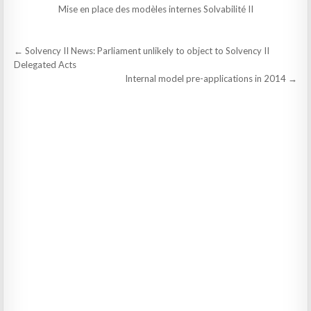
Mise en place des modèles internes Solvabilité II
Post
← Solvency II News: Parliament unlikely to object to Solvency II
navigation
Delegated Acts
Internal model pre-applications in 2014 →