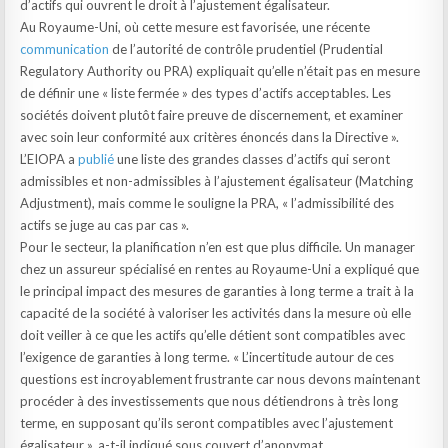
d’actifs qui ouvrent le droit à l’ajustement égalisateur.
Au Royaume-Uni, où cette mesure est favorisée, une récente
communication
de l’autorité de contrôle prudentiel (Prudential
Regulatory Authority ou PRA) expliquait qu’elle n’était pas en mesure
de définir une « liste fermée » des types d’actifs acceptables. Les
sociétés doivent plutôt faire preuve de discernement, et examiner
avec soin leur conformité aux critères énoncés dans la Directive ».
L’EIOPA a
publié
une liste des grandes classes d’actifs qui seront
admissibles et non-admissibles à l’ajustement égalisateur (Matching
Adjustment), mais comme le souligne la PRA, « l’admissibilité des
actifs se juge au cas par cas ».
Pour le secteur, la planification n’en est que plus difficile. Un manager
chez un assureur spécialisé en rentes au Royaume-Uni a expliqué que
le principal impact des mesures de garanties à long terme a trait à la
capacité de la société à valoriser les activités dans la mesure où elle
doit veiller à ce que les actifs qu’elle détient sont compatibles avec
l’exigence de garanties à long terme. « L’incertitude autour de ces
questions est incroyablement frustrante car nous devons maintenant
procéder à des investissements que nous détiendrons à très long
terme, en supposant qu’ils seront compatibles avec l’ajustement
égalisateur », a-t-il indiqué sous couvert d’anonymat.