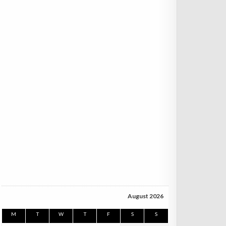
August 2026
M
T
W
T
F
S
S