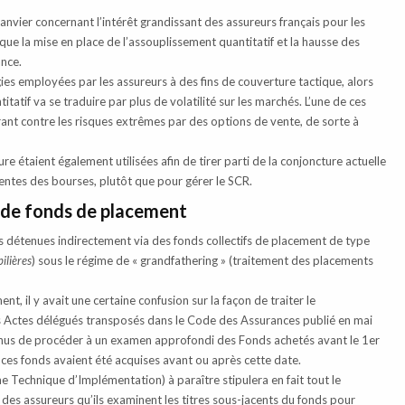
janvier concernant l’intérêt grandissant des assureurs français pour les
que la mise en place de l’assouplissement quantitatif et la hausse des
ance.
ies employées par les assureurs à des fins de couverture tactique, alors
tatif va se traduire par plus de volatilité sur les marchés. L’une de ces
rant contre les risques extrêmes par des options de vente, de sorte à
 étaient également utilisées afin de tirer parti de la conjoncture actuelle
ntes des bourses, plutôt que pour gérer le SCR.
e de fonds de placement
ns détenues indirectement via des fonds collectifs de placement de type
ilières
) sous le régime de « grandfathering » (traitement des placements
nt, il y avait une certaine confusion sur la façon de traiter le
es Actes délégués transposés dans le Code des Assurances publié en mai
tenus de procéder à un examen approfondi des Fonds achetés avant le 1er
 ces fonds avaient été acquises avant ou après cette date.
me Technique d’Implémentation) à paraître stipulera en fait tout le
t des assureurs qu’ils examinent les titres sous-jacents du fonds pour