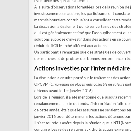
éventuelle des spreads à terme.
À la suite d’observations formulées lors de la réunion de 
investissements en actions, les participants ont constaté 
marchés boursiers contribuaient à consolider cette tend
La discussion a également porté sur certaines des stratég
qu’il est généralement estimé que l’assouplissement quanti
solutions suppose d’investir dans des actions en se couv
réduire le SCR Marché afférent aux actions.
Un participant a remarqué que des stratégies de couverture
des marchés et de profiter des bonnes performances réce
Actions investies par l’intermédiair
La discussion a ensuite porté sur le traitement des actio
OPCVM (
Organismes de placements collectifs en valeurs mob
détenus avant le 1er janvier 2016).
Lors de la réunion, il a été mentionné que, jusqu’à récemme
rebalancement au sein du fonds. L’interprétation faite d
de cette année, était que les assureurs ne seraient pas 
janvier 2016 pour déterminer si les actions détenues par
Il s’est toutefois avéré depuis la réunion que la NTI (Nor
contraire. Les règles relatives aux droits acquis exigeron