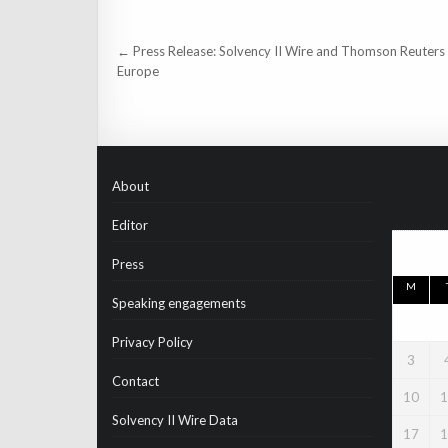
Post
← Press Release: Solvency II Wire and Thomson Reuters 
navigation
Europe
About
Editor
Press
M
Speaking engagements
Privacy Policy
3
Contact
10
1
Solvency II Wire Data
17
1