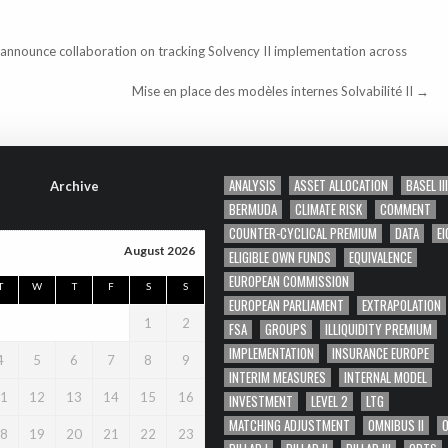
announce collaboration on tracking Solvency II implementation across
Mise en place des modèles internes Solvabilité II →
ANALYSIS
ASSET ALLOCATION
BASEL III
Archive
BERMUDA
CLIMATE RISK
COMMENT
COUNTER-CYCLICAL PREMIUM
DATA
EI
August 2026
ELIGIBLE OWN FUNDS
EQUIVALENCE
EUROPEAN COMMISSION
T
W
T
F
S
S
EUROPEAN PARLIAMENT
EXTRAPOLATION
1
2
FSA
GROUPS
ILLIQUIDITY PREMIUM
IMPLEMENTATION
INSURANCE EUROPE
4
5
6
7
8
9
INTERIM MEASURES
INTERNAL MODEL
1
12
13
14
15
16
INVESTMENT
LEVEL 2
LTG
MATCHING ADJUSTMENT
OMNIBUS II
8
19
20
21
22
23