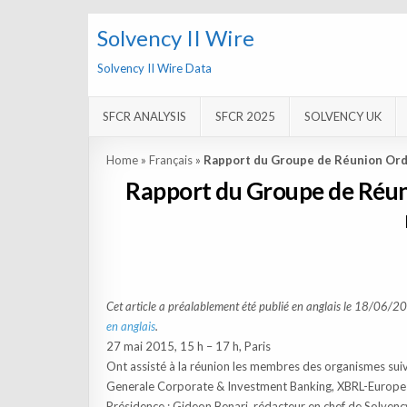
Solvency II Wire
Solvency II Wire Data
SFCR ANALYSIS
SFCR 2025
SOLVENCY UK
Home
»
Français
»
Rapport du Groupe de Réunion Ordi
Rapport du Groupe de Réuni
Cet article a préalablement été publié en anglais le 18/06/20
en anglais
.
27 mai 2015, 15 h – 17 h, Paris
Ont assisté à la réunion les membres des organismes sui
Generale Corporate & Investment Banking, XBRL-Europe
Présidence : Gideon Benari, rédacteur en chef de Solvenc