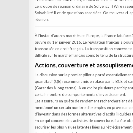
Le groupe de réunion ordinaire de Solvency II Wire rasse
Solvabilité II et de questions associées. On trouvera ci-
réunion.
À l’instar d’autres marchés en Europe, la France fait face 
œuvre du 1er janvier 2016. Le régulateur français a poursu
transposée en droit français. La transposition concerne 
difficile sur le marché français compte tenu de la struc
Actions, couverture et assouplissem
La discussion sur le premier pilier a porté essentiellemen
quantitatif (QE) récemment mis en place par la BCE et su
(Garanties à long terme). À en croire plusieurs participan
certain nombre de comportements d’investissement.
Les assureurs en quête de rendement rechercheraient désor
mentionné un certain nombre d’exemples en provenance d
d’investir dans des formes alternatives d’actifs illiquides
En ce qui concerne les activités de couverture, il a été 
sécuriser les plus-values latentes liées au rétrécissement 