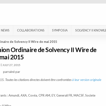
NEWS
COLLABORATIONS
SYMPOSIA
SOLVENCY II KNOWL
naire de Solvency II Wire de mai 2015
on Ordinaire de Solvency II Wire de
mai 2015
JULY 27, 2015
parrainé par
15. Toutes les citations directes doivent être confrontées
à leur version originale
vants : Amundi, AXA, Covéa, CPR AM, EY, Generali FR, MACSF, Societe
y II Wire