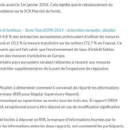
ds avant le 1er janvier 2016. Cela signifie que le rebalancement du
incidence sur le SCR Marché du fonds.
e et Synthèses – Stress Tests EIOPA 2014 -: échantillon européen, situation
t 4,8 % des entreprises européennes prévoyaient d’utiliser les mesures
ce) et 10,2 % la mesure transitoire sur les actions (72,7 % en France). Ce
ants qui ont fait valoir que l’environnement de taux d’intérêt faibles
ation des mesures transitoires en Europe.
certains pays européens seraient réticentes à recourir aux mesures
e contrôles supplémentaires de la part de l’organisme de régulation.
fficultés à déterminer comment il convenait de répartir les informations
erviseur (RSR pour Regular Supervisory Report).
ommuniqué au superviseur au moins tous les trois ans. Si rapport ORSA
A exceptionnel pourra être déposé en cas de modification significative
té invités à déposer un RSR, le manque d’informations fournies par le
rtir les informations entre les deux rapports, ont commenté les participants.