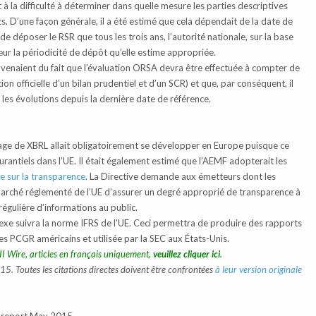
 à la difficulté à déterminer dans quelle mesure les parties descriptives
. D’une façon générale, il a été estimé que cela dépendait de la date de
 déposer le RSR que tous les trois ans, l’autorité nationale, sur la base
eur la périodicité de dépôt qu’elle estime appropriée.
rovenaient du fait que l’évaluation ORSA devra être effectuée à compter de
ion officielle d’un bilan prudentiel et d’un SCR) et que, par conséquent, il
les évolutions depuis la dernière date de référence.
usage de XBRL allait obligatoirement se développer en Europe puisque ce
surantiels dans l’UE. Il était également estimé que l’AEMF adopterait les
e sur la transparence
. La Directive demande aux émetteurs dont les
marché réglementé de l’UE d’assurer un degré approprié de transparence à
 régulière d’informations au public.
exe suivra la norme IFRS de l’UE. Ceci permettra de produire des rapports
s PCGR américains et utilisée par la SEC aux États-Unis.
II Wire, articles en français uniquement,
veuillez cliquer ici
.
15. Toutes les citations directes doivent être confrontées
à leur version originale