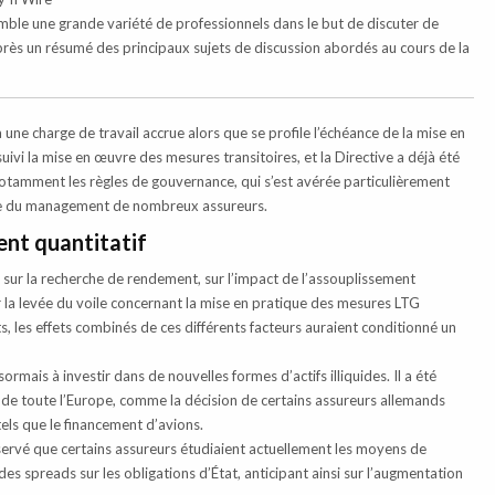
mble une grande variété de professionnels dans le but de discuter de
après un résumé des principaux sujets de discussion abordés au cours de la
à une charge de travail accrue alors que se profile l’échéance de la mise en
ivi la mise en œuvre des mesures transitoires, et la Directive a déjà été
notamment les règles de gouvernance, qui s’est avérée particulièrement
ture du management de nombreux assureurs.
ent quantitatif
t sur la recherche de rendement, sur l’impact de l’assouplissement
r la levée du voile concernant la mise en pratique des mesures LTG
ts, les effets combinés de ces différents facteurs auraient conditionné un
mais à investir dans de nouvelles formes d’actifs illiquides. Il a été
e toute l’Europe, comme la décision de certains assureurs allemands
 tels que le financement d’avions.
observé que certains assureurs étudiaient actuellement les moyens de
des spreads sur les obligations d’État, anticipant ainsi sur l’augmentation