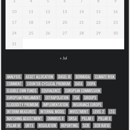
3
4
5
6
7
8
9
10
11
12
13
14
15
16
17
18
19
20
21
22
23
24
25
26
27
28
29
30
31
« Jul
ANALYSIS
ASSET ALLOCATION
BASEL III
BERMUDA
CLIMATE RISK
COMMENT
COUNTER-CYCLICAL PREMIUM
DATA
EIOPA
ELIGIBLE OWN FUNDS
EQUIVALENCE
EUROPEAN COMMISSION
EUROPEAN PARLIAMENT
EXTRAPOLATION
FSA
GROUPS
ILLIQUIDITY PREMIUM
IMPLEMENTATION
INSURANCE EUROPE
INTERIM MEASURES
INTERNAL MODEL
INVESTMENT
LEVEL 2
LTG
MATCHING ADJUSTMENT
OMNIBUS II
ORSA
PILLAR I
PILLAR II
PILLAR III
QRTS
REGULATION
REPORTING
SCR
SCR RATIO