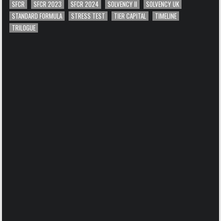
SFCR
SFCR 2023
SFCR 2024
SOLVENCY II
SOLVENCY UK
STANDARD FORMULA
STRESS TEST
TIER CAPITAL
TIMELINE
TRILOGUE