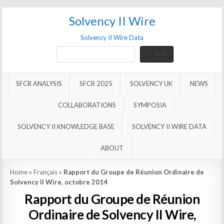
Solvency II Wire
Solvency II Wire Data
Search
Search
SFCR ANALYSIS
SFCR 2025
SOLVENCY UK
NEWS
COLLABORATIONS
SYMPOSIA
SOLVENCY II KNOWLEDGE BASE
SOLVENCY II WIRE DATA
ABOUT
Home
»
Français
»
Rapport du Groupe de Réunion Ordinaire de
Solvency II Wire, octobre 2014
Rapport du Groupe de Réunion
Ordinaire de Solvency II Wire,