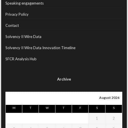
Speaking engagements
Privacy Policy
Contact
Solvency II Wire Data
Solvency II Wire Data Innovation Timeline
SFCR Analysis Hub
Archive
August 2026
M
T
W
T
F
S
S
1
2