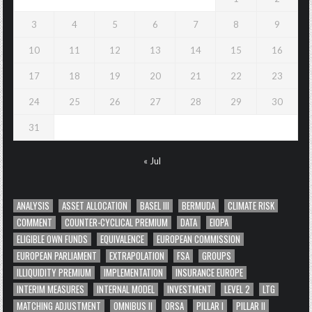
3
4
5
6
7
8
9
10
11
12
13
14
15
16
17
18
19
20
21
22
23
24
25
26
27
28
29
30
31
« Jul
ANALYSIS
ASSET ALLOCATION
BASEL III
BERMUDA
CLIMATE RISK
COMMENT
COUNTER-CYCLICAL PREMIUM
DATA
EIOPA
ELIGIBLE OWN FUNDS
EQUIVALENCE
EUROPEAN COMMISSION
EUROPEAN PARLIAMENT
EXTRAPOLATION
FSA
GROUPS
ILLIQUIDITY PREMIUM
IMPLEMENTATION
INSURANCE EUROPE
INTERIM MEASURES
INTERNAL MODEL
INVESTMENT
LEVEL 2
LTG
MATCHING ADJUSTMENT
OMNIBUS II
ORSA
PILLAR I
PILLAR II