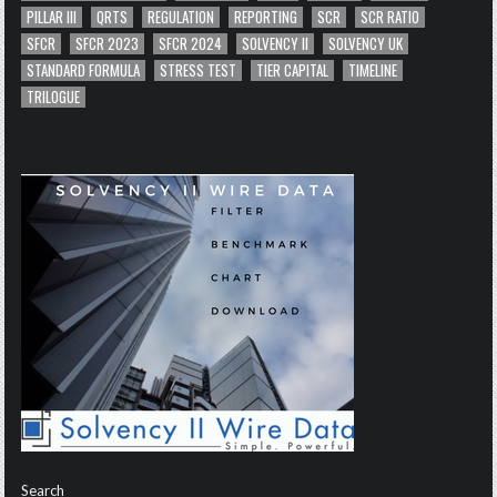
PILLAR III
QRTS
REGULATION
REPORTING
SCR
SCR RATIO
SFCR
SFCR 2023
SFCR 2024
SOLVENCY II
SOLVENCY UK
STANDARD FORMULA
STRESS TEST
TIER CAPITAL
TIMELINE
TRILOGUE
Search