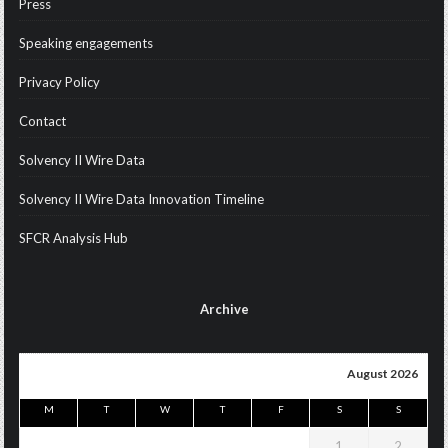
Press
Speaking engagements
Privacy Policy
Contact
Solvency II Wire Data
Solvency II Wire Data Innovation Timeline
SFCR Analysis Hub
Archive
August 2026
M
T
W
T
F
S
S
1
2