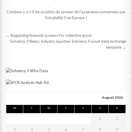
Combien y a-t-il de sociétés du secteur de l'assurance concernées par
Solvabilité II en Europe ?
Post
← Regulating financial systems for collective good
navigation
Solvency II News: Industry launches Solvency II asset data exchange
template →
August 2026
M
T
W
T
F
S
S
1
2
3
4
5
6
7
8
9