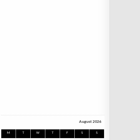
August 2026
M
T
W
T
F
S
S