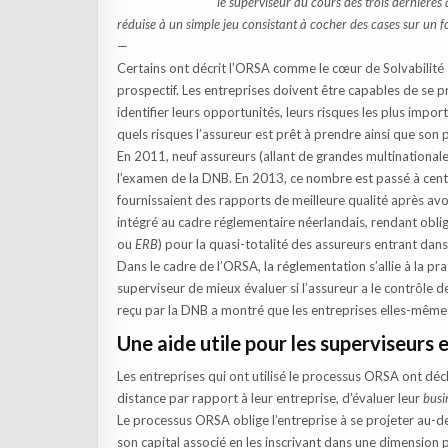
le superviseur au cours des trois dernières 
réduise à un simple jeu consistant à cocher des cases sur un f
—
Certains ont décrit l’ORSA comme le cœur de Solvabilité II
prospectif. Les entreprises doivent être capables de se pro
identifier leurs opportunités, leurs risques les plus impo
quels risques l’assureur est prêt à prendre ainsi que son
En 2011, neuf assureurs (allant de grandes multinational
l’examen de la DNB. En 2013, ce nombre est passé à cent 
fournissaient des rapports de meilleure qualité après av
intégré au cadre réglementaire néerlandais, rendant oblig
ou
ERB
) pour la quasi-totalité des assureurs entrant dans
Dans le cadre de l’ORSA, la réglementation s’allie à la p
superviseur de mieux évaluer si l’assureur a le contrôle 
reçu par la DNB a montré que les entreprises elles-mêmes
Une aide utile pour les superviseurs e
Les entreprises qui ont utilisé le processus ORSA ont déc
distance par rapport à leur entreprise, d’évaluer leur
busi
Le processus ORSA oblige l’entreprise à se projeter au-del
son capital associé en les inscrivant dans une dimension 