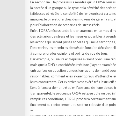
En second lieu, le processus a montré qu’un ORSA réussi 
la portée d’un groupe ou le type et la sévérité des scén
faiblesses et révèle la sensibilité de l’entreprise à certa
imaginez le pire et cherchez des moyens de gérer la situat
pour l’élaboration de scénarios de stress réels.
Enfin, l’ORSA nécessite de la transparence en termes d’h
des scénarios de stress et les mesures possibles à prendr
les actions qui seront prises et celles qui ne le seront p
l’entreprise, les membres dénués de fonction décisionnelle
à comprendre les opinions et points de vue de tous.
Par exemple, plusieurs entreprises avaient prévu une croi
mais que la DNB a considérée irréaliste (l’ayant examin
entreprises en question et nous leur avons demandé pour
raisonnables, comment elles avaient prévu d’atteindre leu
leurs concurrents. Cet exercice s’est avéré très instructif 
L’expérience a démontré qu’en l’absence de l’une de ces tr
transparente), le processus ORSA est peu utile ou peu info
remplir ces conditions, l’ORSA profitera certainement au
finalement au renforcement du secteur robuste d’un point
—