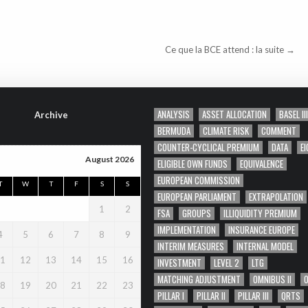
Ce que la BCE attend : la suite →
ANALYSIS
ASSET ALLOCATION
BASEL III
Archive
BERMUDA
CLIMATE RISK
COMMENT
COUNTER-CYCLICAL PREMIUM
DATA
EI
August 2026
ELIGIBLE OWN FUNDS
EQUIVALENCE
EUROPEAN COMMISSION
T
W
T
F
S
S
EUROPEAN PARLIAMENT
EXTRAPOLATION
1
2
FSA
GROUPS
ILLIQUIDITY PREMIUM
IMPLEMENTATION
INSURANCE EUROPE
4
5
6
7
8
9
INTERIM MEASURES
INTERNAL MODEL
1
12
13
14
15
16
INVESTMENT
LEVEL 2
LTG
MATCHING ADJUSTMENT
OMNIBUS II
8
19
20
21
22
23
PILLAR I
PILLAR II
PILLAR III
QRTS