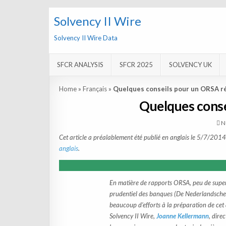
Solvency II Wire
Solvency II Wire Data
SFCR ANALYSIS
SFCR 2025
SOLVENCY UK
Home
»
Français
»
Quelques conseils pour un ORSA r
Quelques conse
N
Cet article a préalablement été publié en anglais le 5/7/2014.
anglais
.
En matière de rapports ORSA, peu de superv
prudentiel des banques (De Nederlandsche B
beaucoup d’efforts à la préparation de cet a
Solvency II Wire,
Joanne Kellermann
, dire