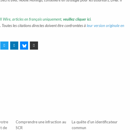
 coécrit avec Noëlle Honings, conseillère en stratégie pour les assureurs, DNB. Il
II Wire, articles en français uniquement,
veuillez cliquer ici
.
 Toutes les citations directes doivent être confrontées à
leur version originale en
votre
Comprendre une infraction au
La quête d'un identificateur
nt de
SCR
commun