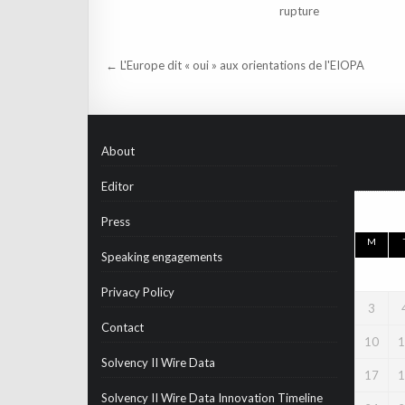
rupture
Post
← L'Europe dit « oui » aux orientations de l'EIOPA
navigation
About
Editor
Press
M
Speaking engagements
Privacy Policy
3
Contact
10
1
Solvency II Wire Data
17
1
Solvency II Wire Data Innovation Timeline