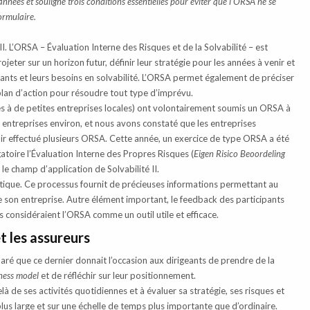
années et souligne trois conditions essentielles pour éviter que l’ORSA ne se
ormulaire.
. L’ORSA – Évaluation Interne des Risques et de la Solvabilité – est
jeter sur un horizon futur, définir leur stratégie pour les années à venir et
rtants et leurs besoins en solvabilité. L’ORSA permet également de préciser
 plan d’action pour résoudre tout type d’imprévu.
es à de petites entreprises locales) ont volontairement soumis un ORSA à
entreprises environ, et nous avons constaté que les entreprises
oir effectué plusieurs ORSA. Cette année, un exercice de type ORSA a été
atoire l’Évaluation Interne des Propres Risques (
Eigen Risico Beoordeling
 le champ d’application de Solvabilité II.
ratique. Ce processus fournit de précieuses informations permettant au
de son entreprise. Autre élément important, le feedback des participants
 considéraient l’ORSA comme un outil utile et efficace.
t les assureurs
laré que ce dernier donnait l’occasion aux dirigeants de prendre de la
ness model
et de réfléchir sur leur positionnement.
à de ses activités quotidiennes et à évaluer sa stratégie, ses risques et
plus large et sur une échelle de temps plus importante que d’ordinaire.