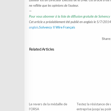
L’auteur est un Directeur Exécutif de la DNB. Cet article a été
ne reflète que les opinions de l’auteur.
—
Pour vous abonner à la liste de diffusion gratuite de Solvency 
Cet article a préalablement été publié en anglais le 5/7/2014.
anglais
.
Solvency II Wire Français
Share:
Related Articles
Le revers de la médaille de
Testez la résistance de 
l'ORSA
entreprise jusqu'au poi