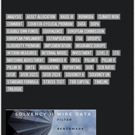
ANALYSIS
ASSET ALLOCATION
BASEL III
BERMUDA
CLIMATE RISK
COMMENT
COUNTER-CYCLICAL PREMIUM
DATA
EIOPA
ELIGIBLE OWN FUNDS
EQUIVALENCE
EUROPEAN COMMISSION
EUROPEAN PARLIAMENT
EXTRAPOLATION
FSA
GROUPS
ILLIQUIDITY PREMIUM
IMPLEMENTATION
INSURANCE EUROPE
INTERIM MEASURES
INTERNAL MODEL
INVESTMENT
LEVEL 2
LTG
MATCHING ADJUSTMENT
OMNIBUS II
ORSA
PILLAR I
PILLAR II
PILLAR III
QRTS
REGULATION
REPORTING
SCR
SCR RATIO
SFCR
SFCR 2023
SFCR 2024
SOLVENCY II
SOLVENCY UK
STANDARD FORMULA
STRESS TEST
TIER CAPITAL
TIMELINE
TRILOGUE